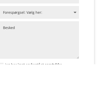
Jeg har læst og forstået
samtykke
SEND