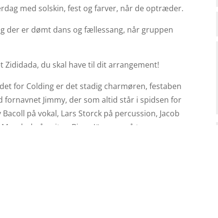
dag med solskin, fest og farver, når de optræder.
og der er dømt dans og fællessang, når gruppen
et Zididada, du skal have til dit arrangement!
tedet for Colding er det stadig charmøren, festaben
fornavnet Jimmy, der som altid står i spidsen for
acoll på vokal, Lars Storck på percussion, Jacob
Maasbøl på guitar, Bjørn Jönsson på trommer og
 debuterede, men Jimmy er stadig indbegrebet af
et genhør med en række af de bedste solskins-hits
år duoen synger om at leve livet, gå på vandet og
ster og god energi, når duoen står på scenen.