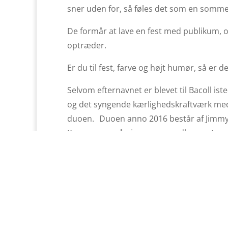
sner uden for, så føles det som en sommer
De formår at lave en fest med publikum, 
optræder.
Er du til fest, farve og højt humør, så er d
Selvom efternavnet er blevet til Bacoll is
og det syngende kærlighedskraftværk med 
duoen. Duoen anno 2016 består af Jimmy B
Krausmann på piano og mundharpe, Lars 
Anders Heidelback på bas.
Det er ved at være nogle år siden, duoen
energi og sangglæde. Der er garanti for 
fra duoen, og der er altid god stemning, n
smile til verden. Der er dømt positive tek