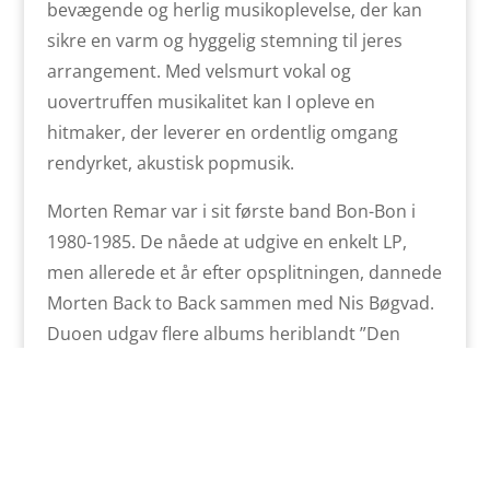
bevægende og herlig musikoplevelse, der kan
sikre en varm og hyggelig stemning til jeres
arrangement. Med velsmurt vokal og
uovertruffen musikalitet kan I opleve en
hitmaker, der leverer en ordentlig omgang
rendyrket, akustisk popmusik.
Morten Remar var i sit første band Bon-Bon i
1980-1985. De nåede at udgive en enkelt LP,
men allerede et år efter opsplitningen, dannede
Morten Back to Back sammen med Nis Bøgvad.
Duoen udgav flere albums heriblandt ”Den
Første LP” (1987), ”Crackstreet” (1989), ”Gløder
Af Håb” (1991), hvoraf især ”Jonathan” blev et
kæmpe hit og en landeplage uden lige.
Bandet var dog midlertidigt opløst fra 1991 til