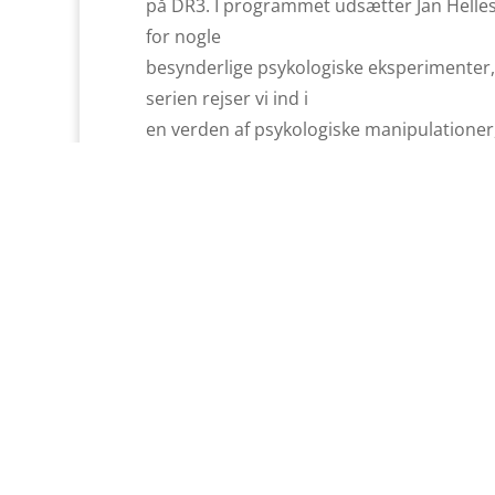
på DR3. I programmet udsætter Jan Helle
for nogle
besynderlige psykologiske eksperimenter, 
serien rejser vi ind i
en verden af psykologiske manipulationer, 
der spiller vores
hjerne og synssans et puds. Serien, der h
også vundet flere
priser, bl.a. TV-prisen 2014 for ”Årets ny
for ”Årets
Originale TV-program”
Jan Hellesøe har været at opleve live ove
musik- og kulturhuse.
Han havde premiere på sit første one-m
desuden på
scenen med en live-version af programme