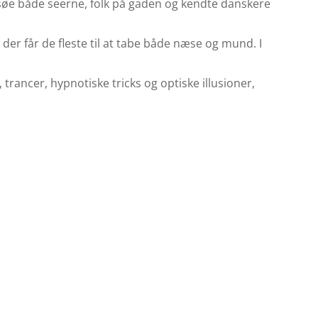
søe både seerne, folk på gaden og kendte danskere
der får de fleste til at tabe både næse og mund. I
trancer, hypnotiske tricks og optiske illusioner,
ar trukket utroligt mange seere til skærmen, har
skabelse – underholdning” og en Zulu Award i 2014
r flere omgange i en stor mængde af de danske
an show ”LØGN & UNDSKYLDNINGER” i 2012 og gik
t ”FUCKR MED DN HJRNE” i 2014, hvor han