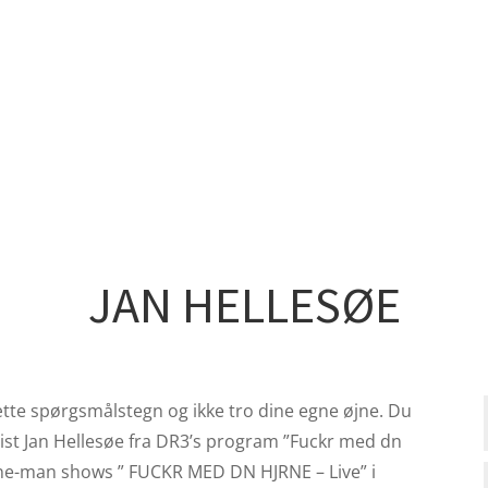
JAN HELLESØE
 sætte spørgsmålstegn og ikke tro dine egne øjne. Du
onist Jan Hellesøe fra DR3’s program ”Fuckr med dn
one-man shows ” FUCKR MED DN HJRNE – Live” i