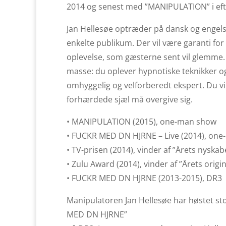
2014 og senest med ”MANIPULATION” i eft
Jan Hellesøe optræder på dansk og engelsk,
enkelte publikum. Der vil være garanti for
oplevelse, som gæsterne sent vil glemme. 
masse: du oplever hypnotiske teknikker o
omhyggelig og velforberedt ekspert. Du vil
forhærdede sjæl må overgive sig.
• MANIPULATION (2015), one-man show
• FUCKR MED DN HJRNE – Live (2014), on
• TV-prisen (2014), vinder af ”Årets nyska
• Zulu Award (2014), vinder af ”Årets orig
• FUCKR MED DN HJRNE (2013-2015), DR3
Manipulatoren Jan Hellesøe har høstet s
MED DN HJRNE”